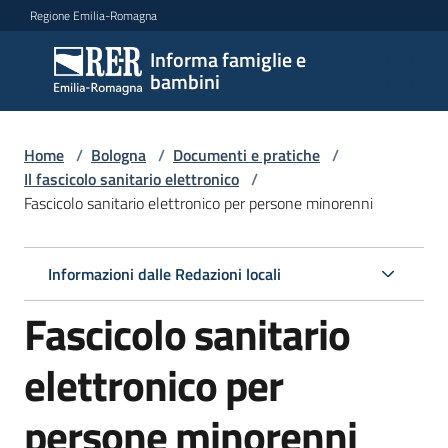
Vai al contenuto
Vai alla navigazione
Vai al footer
Regione Emilia-Romagna
Informa famiglie e
Informa
bambini
famiglie
e
bambini
Home
/
Bologna
/
Documenti e pratiche
/
Il fascicolo sanitario elettronico
/
Fascicolo sanitario elettronico per persone minorenni
Argomenti
Informazioni dalle Redazioni locali
Servizi
Fascicolo sanitario
Centri
elettronico per
per
le
persone minorenni
famiglie