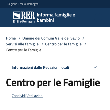
Vai al contenuto
Vai alla navigazione
Vai al footer
Regione Emilia-Romagna
Informa famiglie e
Informa
bambini
famiglie
e
bambini
Home
/
Unione dei Comuni Valle del Savio
/
Servizi alle famiglie
/
Centro per le famiglie
/
Centro per le Famiglie
Argomenti
Informazioni dalle Redazioni locali
Servizi
Centro per le Famiglie
Menu selezionato
Centri
per
Condividi
Vedi azioni
le
famiglie