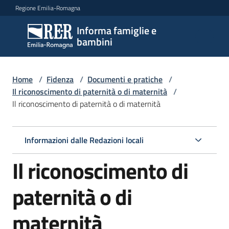
Vai al contenuto
Vai alla navigazione
Vai al footer
Regione Emilia-Romagna
Informa famiglie e
Informa
bambini
famiglie
e
bambini
Home
/
Fidenza
/
Documenti e pratiche
/
Il riconoscimento di paternità o di maternità
/
Il riconoscimento di paternità o di maternità
Argomenti
Informazioni dalle Redazioni locali
Servizi
Il riconoscimento di
Centri
paternità o di
per
le
maternità
famiglie