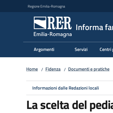
Vai al contenuto
Vai alla navigazione
Vai al footer
Regione Emilia-Romagna
Informa fa
Argomenti
Servizi
Centri 
Home
Fidenza
Documenti e pratiche
/
/
Informazioni dalle Redazioni locali
La scelta del pedi