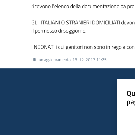
ricevono l'elenco della documentazione da pres
GLI ITALIANI O STRANIERI DOMICILIATI devono pr
il permesso di soggiorno.
I NEONATI i cui genitori non sono in regola co
Ultimo aggiornamento
:
18-12-2017 11:25
Qu
pa
Valut