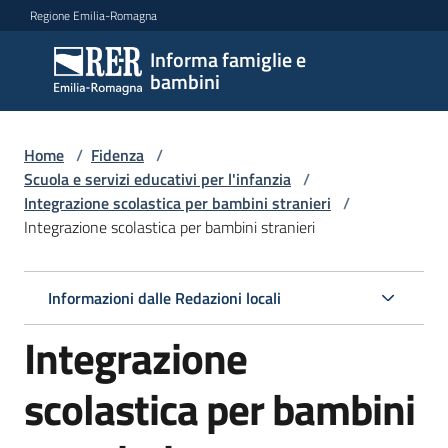
Vai al contenuto
Vai alla navigazione
Vai al footer
Regione Emilia-Romagna
Informa famiglie e
Informa
bambini
famiglie
e
bambini
Home
/
Fidenza
/
Scuola e servizi educativi per l'infanzia
/
Integrazione scolastica per bambini stranieri
/
Integrazione scolastica per bambini stranieri
Argomenti
Informazioni dalle Redazioni locali
Servizi
Integrazione
Centri
per
scolastica per bambini
le
famiglie