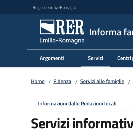
Vai al contenuto
Vai alla navigazione
Vai al footer
Regione Emilia-Romagna
Informa fa
Argomenti
Servizi
Centri 
Menu selezionato
Home
Fidenza
Servizi alle famiglie
/
/
/
Informazioni dalle Redazioni locali
Servizi informativ