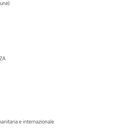
mune)
ZA
umanitaria e internazionale