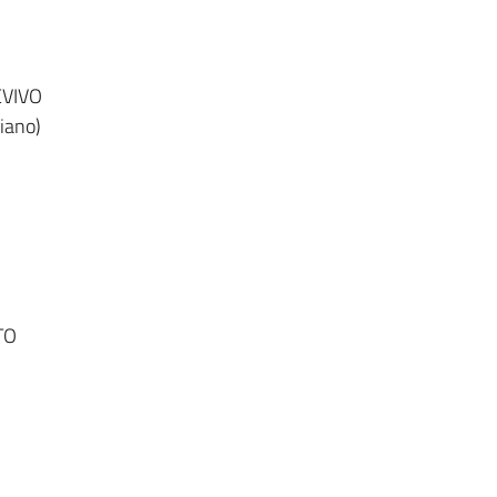
VIVO
piano)
TO