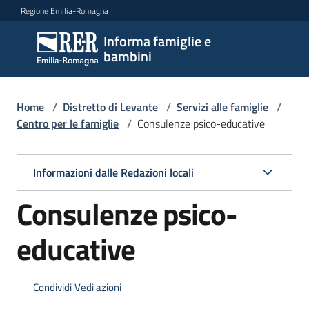
Vai al contenuto
Vai alla navigazione
Vai al footer
Regione Emilia-Romagna
Informa famiglie e
Informa
bambini
famiglie
e
bambini
Home
/
Distretto di Levante
/
Servizi alle famiglie
/
Centro per le famiglie
/
Consulenze psico-educative
Argomenti
Informazioni dalle Redazioni locali
Consulenze psico-
Servizi
Menu selezionato
educative
Centri
per
le
Condividi
Vedi azioni
famiglie