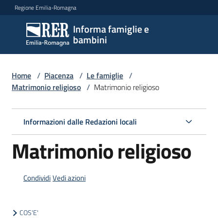
Vai al contenuto
Vai alla navigazione
Vai al footer
Regione Emilia-Romagna
Informa famiglie e
Informa
bambini
famiglie
e
bambini
Home
/
Piacenza
/
Le famiglie
/
Matrimonio religioso
/
Matrimonio religioso
Argomenti
Informazioni dalle Redazioni locali
Matrimonio religioso
Servizi
Centri
Condividi
Vedi azioni
per
le
famiglie
COS'E'