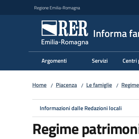
Vai al contenuto
Vai alla navigazione
Vai al footer
Regione Emilia-Romagna
Informa fa
Argomenti
Servizi
Centri 
Home
Piacenza
Le famiglie
Regime 
/
/
/
Informazioni dalle Redazioni locali
Regime patrimoni