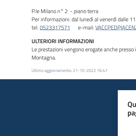
P.le Milano n° 2 - piano terra
Per informazioni: dal lunedì al venerdì dalle 1
tel.
0523317571
e-mail:
VACCPEDPIACENZ
ULTERIORI INFORMAZIONI
Le prestazioni vengono erogate anche presso i va
Montagna.
Ultimo aggiornamento
:
21-10-2022 16:47
Qu
pa
Valut