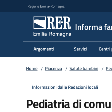
Vai al contenuto
Vai alla navigazione
Vai al footer
Regione Emilia-Romagna
Informa fa
Argomenti
Servizi
Centri 
Home
Piacenza
Salute bambini
Ped
/
/
/
Informazioni dalle Redazioni locali
Pediatria di comu