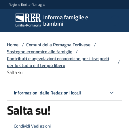
Vai al contenuto
Vai alla navigazione
Vai al footer
Regione Emilia-Romagna
Informa famiglie e
Informa
bambini
famiglie
e
bambini
Home
/
Comuni della Romagna Forlivese
/
Sostegno economico alle famiglie
/
Contributi e agevolazioni economiche per i trasporti
/
per lo studio e il tempo libero
Argomenti
Salta su!
Servizi
Informazioni dalle Redazioni locali
Salta su!
Centri
per
le
famiglie
Condividi
Vedi azioni