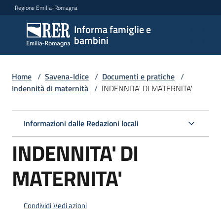
Vai al contenuto
Vai alla navigazione
Vai al footer
Regione Emilia-Romagna
Informa famiglie e
Informa
bambini
famiglie
e
bambini
Home
/
Savena-Idice
/
Documenti e pratiche
/
Indennità di maternità
/
INDENNITA' DI MATERNITA'
Argomenti
Informazioni dalle Redazioni locali
INDENNITA' DI
Servizi
MATERNITA'
Centri
per
le
Condividi
Vedi azioni
famiglie