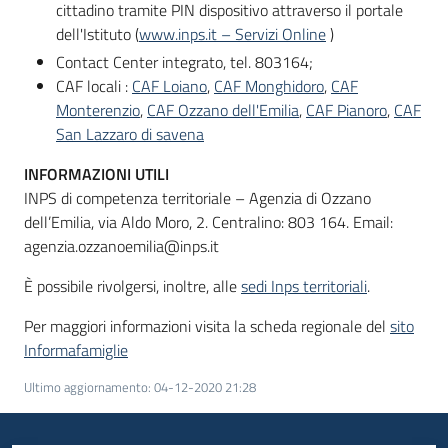
cittadino tramite PIN dispositivo attraverso il portale
dell'Istituto (
www.inps.it – Servizi Online
)
Contact Center integrato, tel. 803164;
CAF locali :
CAF Loiano
,
CAF Monghidoro
,
CAF
Monterenzio
,
CAF Ozzano dell'Emilia
,
CAF Pianoro
,
CAF
San Lazzaro di savena
INFORMAZIONI UTILI
INPS di competenza territoriale – Agenzia di Ozzano
dell’Emilia, via Aldo Moro, 2. Centralino: 803 164. Email:
agenzia.ozzanoemilia@inps.it
È possibile rivolgersi, inoltre, alle
sedi Inps territoriali
.
Per maggiori informazioni visita la scheda regionale del
sito
Informafamiglie
Ultimo aggiornamento
:
04-12-2020 21:28