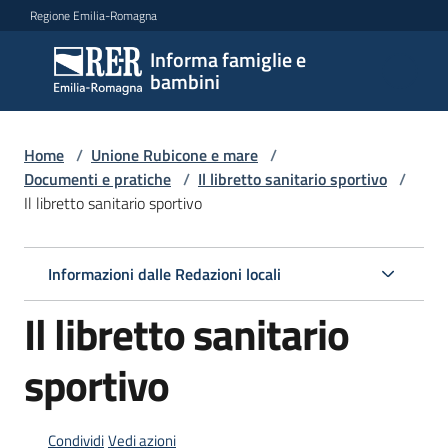
Vai al contenuto
Vai alla navigazione
Vai al footer
Regione Emilia-Romagna
Informa famiglie e
Informa
bambini
famiglie
e
bambini
Home
/
Unione Rubicone e mare
/
Documenti e pratiche
/
Il libretto sanitario sportivo
/
Il libretto sanitario sportivo
Argomenti
Informazioni dalle Redazioni locali
Servizi
Il libretto sanitario
Centri
sportivo
per
le
famiglie
Condividi
Vedi azioni