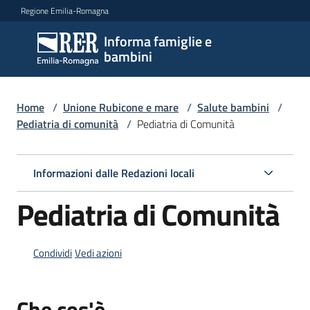
Vai al contenuto
Vai alla navigazione
Vai al footer
Regione Emilia-Romagna
Informa famiglie e
Informa
bambini
famiglie
e
bambini
Home
/
Unione Rubicone e mare
/
Salute bambini
/
Pediatria di comunità
/
Pediatria di Comunità
Argomenti
Informazioni dalle Redazioni locali
Pediatria di Comunità
Servizi
Centri
Condividi
Vedi azioni
per
le
Che cos'è
famiglie