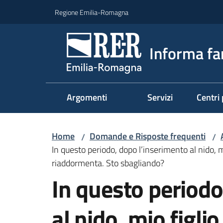
Vai al contenuto
Vai alla navigazione
Vai al footer
Regione Emilia-Romagna
Informa fa
Argomenti
Servizi
Centri 
Home
Domande e Risposte frequenti
/
/
In questo periodo, dopo l’inserimento al nido, mi
riaddormenta. Sto sbagliando?
In questo periodo
al nido, mio figli