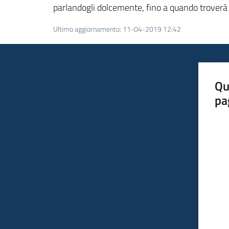
parlandogli dolcemente, fino a quando troverà 
Ultimo aggiornamento
:
11-04-2019 12:42
Qu
pa
Valut