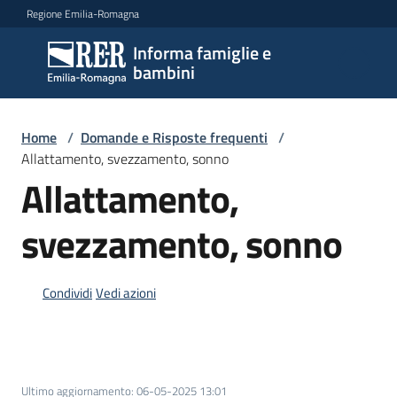
Vai al contenuto
Vai alla navigazione
Vai al footer
Regione Emilia-Romagna
Informa famiglie e
Informa
bambini
famiglie
e
bambini
Home
/
Domande e Risposte frequenti
/
Allattamento, svezzamento, sonno
Allattamento,
Argomenti
svezzamento, sonno
Servizi
Condividi
Vedi azioni
Centri
per
le
famiglie
Ultimo aggiornamento
:
06-05-2025 13:01