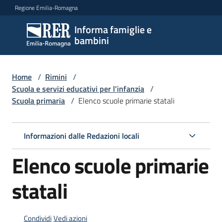
Vai al contenuto
Vai alla navigazione
Vai al footer
Regione Emilia-Romagna
Informa famiglie e
Informa
bambini
famiglie
e
bambini
Home
/
Rimini
/
Scuola e servizi educativi per l'infanzia
/
Scuola primaria
/
Elenco scuole primarie statali
Argomenti
Informazioni dalle Redazioni locali
Servizi
Elenco scuole primarie
Centri
statali
per
le
famiglie
Condividi
Vedi azioni