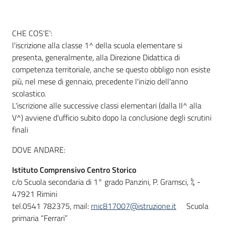
CHE COS'E':
Informazioni
l'iscrizione alla classe 1^ della scuola elementare si
locali
presenta, generalmente, alla Direzione Didattica di
competenza territoriale, anche se questo obbligo non esiste
più, nel mese di gennaio, precedente l'inizio dell'anno
scolastico.
L'iscrizione alle successive classi elementari (dalla II^ alla
V^) avviene d'ufficio subito dopo la conclusione degli scrutini
Newsletter
finali
DOVE ANDARE:
Istituto Comprensivo Centro Storico
c/o Scuola secondaria di 1° grado Panzini, P. Gramsci, ¾ -
47921 Rimini
tel.0541 782375, mail:
rnic817007@istruzione.it
Scuola
primaria “Ferrari”