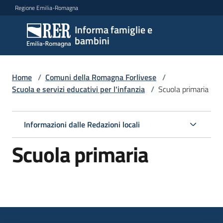
Vai al contenuto
Vai alla navigazione
Vai al footer
Regione Emilia-Romagna
Informa famiglie e
Informa
bambini
famiglie
e
bambini
Home
/
Comuni della Romagna Forlivese
/
Scuola e servizi educativi per l'infanzia
/
Scuola primaria
Argomenti
Informazioni dalle Redazioni locali
Scuola primaria
Servizi
Centri
per
le
famiglie