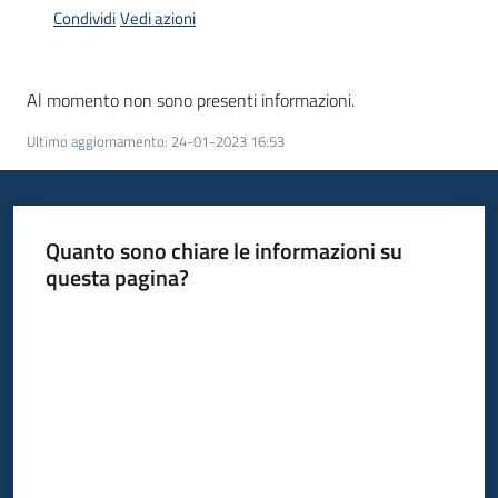
Condividi
Vedi azioni
Informazioni
Al momento non sono presenti informazioni.
locali
Ultimo aggiornamento
:
24-01-2023 16:53
Quanto sono chiare le informazioni su
questa pagina?
Newsletter
Valuta da 1 a 5 stelle