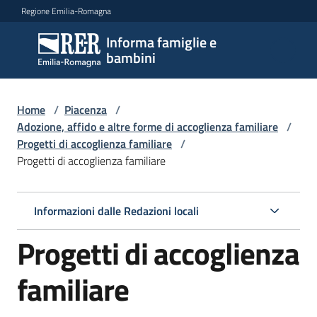
Vai al contenuto
Vai alla navigazione
Vai al footer
Regione Emilia-Romagna
Informa famiglie e
Informa
bambini
famiglie
e
bambini
Home
/
Piacenza
/
Adozione, affido e altre forme di accoglienza familiare
/
Progetti di accoglienza familiare
/
Progetti di accoglienza familiare
Argomenti
Informazioni dalle Redazioni locali
Servizi
Progetti di accoglienza
Centri
per
familiare
le
famiglie