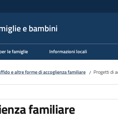
miglie e bambini
per le famiglie
Informazioni locali
ffido e altre forme di accoglienza familiare
Progetti di 
/
ienza familiare