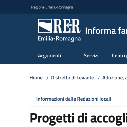
Vai al contenuto
Vai alla navigazione
Vai al footer
Regione Emilia-Romagna
Informa fa
Argomenti
Servizi
Centri 
Home
Distretto di Levante
Adozione, a
/
/
Informazioni dalle Redazioni locali
Progetti di accogl