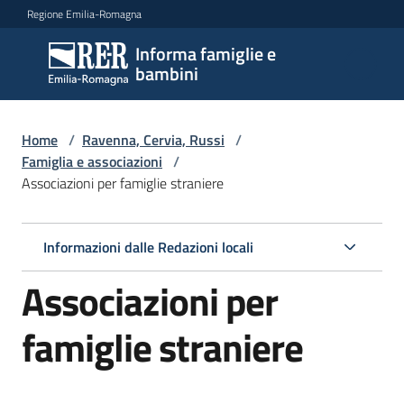
Vai al contenuto
Vai alla navigazione
Vai al footer
Regione Emilia-Romagna
Informa famiglie e
Informa
bambini
famiglie
e
bambini
Home
/
Ravenna, Cervia, Russi
/
Famiglia e associazioni
/
Associazioni per famiglie straniere
Argomenti
Informazioni dalle Redazioni locali
Servizi
Associazioni per
Centri
famiglie straniere
per
le
famiglie