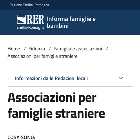
Vai al contenuto
Vai alla navigazione
Vai al footer
Regione Emilia-Romagna
Informa famiglie e
Informa
bambini
famiglie
e
bambini
Home
/
Fidenza
/
Famiglia e associazioni
/
Associazioni per famiglie straniere
Argomenti
Informazioni dalle Redazioni locali
Associazioni per
Servizi
famiglie straniere
Centri
per
le
famiglie
COSA SONO: