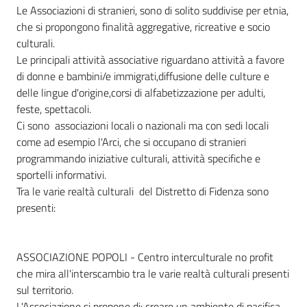
Le Associazioni di stranieri, sono di solito suddivise per etnia,
che si propongono finalità aggregative, ricreative e socio
culturali.
Informazioni
Le principali attività associative riguardano attività a favore
locali
di donne e bambini/e immigrati,diffusione delle culture e
delle lingue d'origine,corsi di alfabetizzazione per adulti,
feste, spettacoli.
Ci sono associazioni locali o nazionali ma con sedi locali
come ad esempio l'Arci, che si occupano di stranieri
programmando iniziative culturali, attività specifiche e
Newsletter
sportelli informativi.
Tra le varie realtà culturali del Distretto di Fidenza sono
presenti:
ASSOCIAZIONE POPOLI - Centro interculturale no profit
che mira all'interscambio tra le varie realtà culturali presenti
sul territorio.
L'Associazione si propone di: creare un ambiente di pacifica