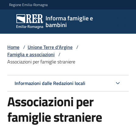
Vai al contenuto
Vai alla navigazione
Vai al footer
Regione Emilia-Romagna
Informa famiglie e
Informa
bambini
famiglie
e
bambini
Home
/
Unione Terre d'Argine
/
Famiglia e associazioni
/
Associazioni per famiglie straniere
Argomenti
Informazioni dalle Redazioni locali
Servizi
Associazioni per
Centri
famiglie straniere
per
le
famiglie