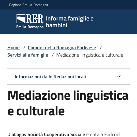
Vai al contenuto
Vai alla navigazione
Vai al footer
Regione Emilia-Romagna
Informa famiglie e
Informa
bambini
famiglie
e
bambini
Home
/
Comuni della Romagna Forlivese
/
Servizi alle famiglie
/
Mediazione linguistica e culturale
Argomenti
Informazioni dalle Redazioni locali
Mediazione linguistica
Servizi
Menu selezionato
e culturale
Centri
per
le
famiglie
DiaLogos Società Cooperativa Sociale
è nata a Forlì nel