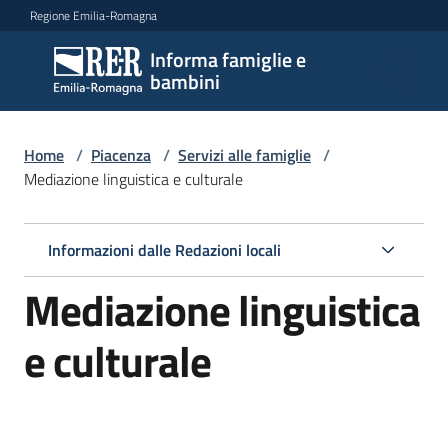
Vai al contenuto
Vai alla navigazione
Vai al footer
Regione Emilia-Romagna
Informa famiglie e
Informa
bambini
famiglie
e
bambini
Home
/
Piacenza
/
Servizi alle famiglie
/
Mediazione linguistica e culturale
Argomenti
Informazioni dalle Redazioni locali
Mediazione linguistica
Servizi
Menu selezionato
e culturale
Centri
per
le
famiglie