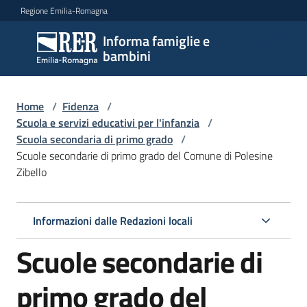
Vai al contenuto
Vai alla navigazione
Vai al footer
Regione Emilia-Romagna
Informa famiglie e
Informa
bambini
famiglie
e
bambini
Home
/
Fidenza
/
Scuola e servizi educativi per l'infanzia
/
Scuola secondaria di primo grado
/
Scuole secondarie di primo grado del Comune di Polesine
Argomenti
Zibello
Servizi
Informazioni dalle Redazioni locali
Scuole secondarie di
Centri
per
le
primo grado del
famiglie