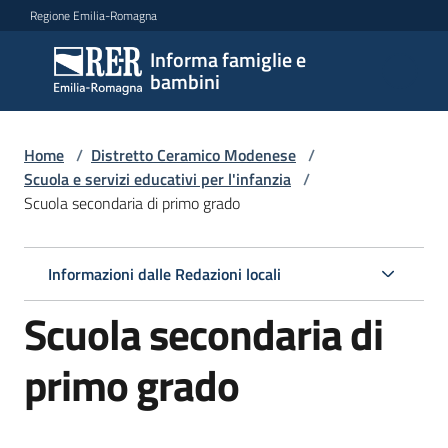
Vai al contenuto
Vai alla navigazione
Vai al footer
Regione Emilia-Romagna
Informa famiglie e
Informa
bambini
famiglie
e
bambini
Home
/
Distretto Ceramico Modenese
/
Scuola e servizi educativi per l'infanzia
/
Scuola secondaria di primo grado
Argomenti
Informazioni dalle Redazioni locali
Servizi
Scuola secondaria di
Centri
primo grado
per
le
famiglie