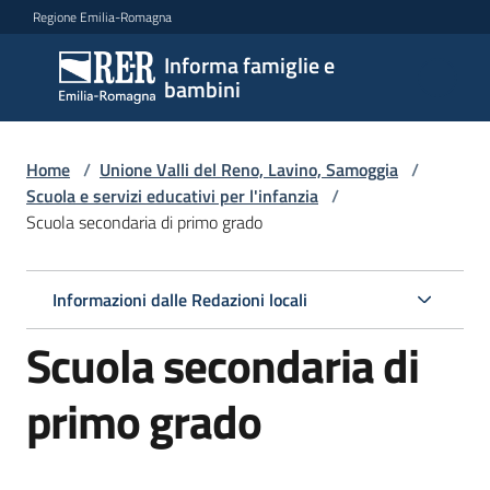
Vai al contenuto
Vai alla navigazione
Vai al footer
Regione Emilia-Romagna
Informa famiglie e
Informa
bambini
famiglie
e
bambini
Home
/
Unione Valli del Reno, Lavino, Samoggia
/
Scuola e servizi educativi per l'infanzia
/
Scuola secondaria di primo grado
Argomenti
Informazioni dalle Redazioni locali
Servizi
Scuola secondaria di
Centri
primo grado
per
le
famiglie