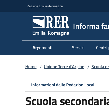
Vai al contenuto
Vai alla navigazione
Vai al footer
Regione Emilia-Romagna
Informa fa
Argomenti
Servizi
Centri 
Home
Unione Terre d'Argine
Scuola e s
/
/
Informazioni dalle Redazioni locali
Scuola secondari