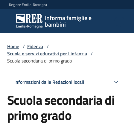
Vai al contenuto
Vai alla navigazione
Vai al footer
Regione Emilia-Romagna
Informa famiglie e
Informa
bambini
famiglie
e
bambini
Home
/
Fidenza
/
Scuola e servizi educativi per l'infanzia
/
Scuola secondaria di primo grado
Argomenti
Informazioni dalle Redazioni locali
Servizi
Scuola secondaria di
Centri
primo grado
per
le
famiglie