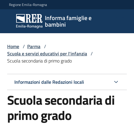
Vai al contenuto
Vai alla navigazione
Vai al footer
Regione Emilia-Romagna
Informa famiglie e
Informa
bambini
famiglie
e
bambini
Home
/
Parma
/
Scuola e servizi educativi per l'infanzia
/
Scuola secondaria di primo grado
Argomenti
Informazioni dalle Redazioni locali
Servizi
Scuola secondaria di
Centri
primo grado
per
le
famiglie