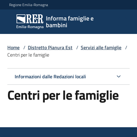
Vai al contenuto
Vai alla navigazione
Vai al footer
Regione Emilia-Romagna
Informa famiglie e
Informa
bambini
famiglie
e
bambini
Home
/
Distretto Pianura Est
/
Servizi alle famiglie
/
Centri per le famiglie
Argomenti
Informazioni dalle Redazioni locali
Centri per le famiglie
Servizi
Menu selezionato
Centri
per
le
famiglie