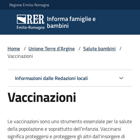
Vai al contenuto
Vai alla navigazione
Vai al footer
Regione Emilia-Romagna
Informa famiglie e
Informa
bambini
famiglie
e
bambini
Home
/
Unione Terre d'Argine
/
Salute bambini
/
Vaccinazioni
Argomenti
Informazioni dalle Redazioni locali
Vaccinazioni
Servizi
Centri
Le vaccinazioni sono uno strumento essenziale per la salute
per
della popolazione e soprattutto dell’infanzia. Vaccinarsi
le
significa proteggersi e proteggere gli altri dall'insorgere di
famiglie