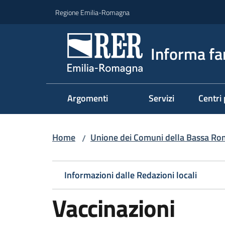
Vai al contenuto
Vai alla navigazione
Vai al footer
Regione Emilia-Romagna
Informa fa
Argomenti
Servizi
Centri 
Home
Unione dei Comuni della Bassa R
/
Informazioni dalle Redazioni locali
Vaccinazioni