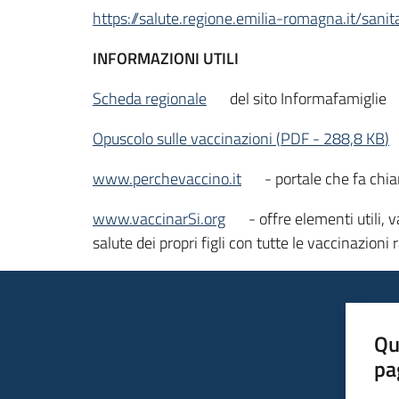
https://salute.regione.emilia-romagna.it/sani
INFORMAZIONI UTILI
Scheda regionale
del sito Informafamiglie
Opuscolo sulle vaccinazioni
(
PDF
-
288,8 KB
)
www.perchevaccino.it
- portale che fa chi
www.vaccinarSi.org
- offre elementi utili, v
salute dei propri figli con tutte le vaccinazion
Qu
pa