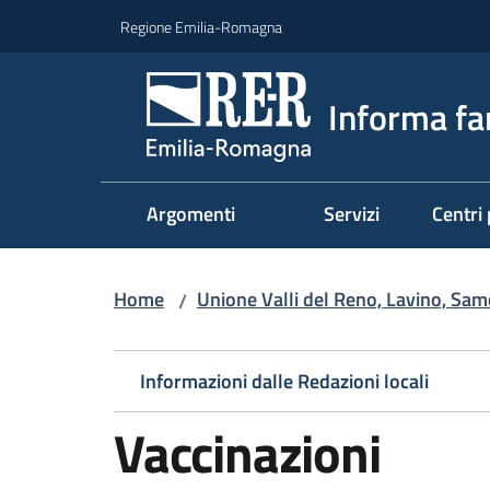
Vai al contenuto
Vai alla navigazione
Vai al footer
Regione Emilia-Romagna
Informa fa
Argomenti
Servizi
Centri 
Home
Unione Valli del Reno, Lavino, Sam
/
Informazioni dalle Redazioni locali
Vaccinazioni