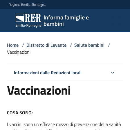
Vai al contenuto
Vai alla navigazione
Vai al footer
Regione Emilia-Romagna
Informa famiglie e
Informa
bambini
famiglie
e
bambini
Home
/
Distretto di Levante
/
Salute bambini
/
Vaccinazioni
Argomenti
Informazioni dalle Redazioni locali
Vaccinazioni
Servizi
Centri
COSA SONO:
per
le
I vaccini sono un efficace mezzo di prevenzione della sanità
famiglie