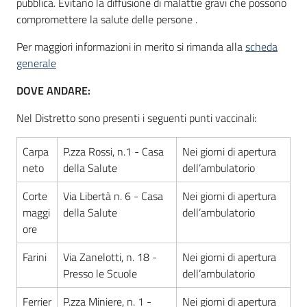
pubblica. Evitano la diffusione di malattie gravi che possono
compromettere la salute delle persone .
Per maggiori informazioni in merito si rimanda alla
scheda
Informazioni
generale
locali
DOVE ANDARE:
Nel Distretto sono presenti i seguenti punti vaccinali:
Carpa
P.zza Rossi, n.1 - Casa
Nei giorni di apertura
neto
della Salute
dell’ambulatorio
Newsletter
Corte
Via Libertà n. 6 - Casa
Nei giorni di apertura
maggi
della Salute
dell’ambulatorio
ore
Farini
Via Zanelotti, n. 18 -
Nei giorni di apertura
Presso le Scuole
dell’ambulatorio
Ferrier
P.zza Miniere, n. 1 -
Nei giorni di apertura