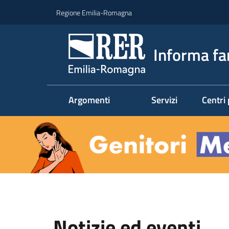
Vai al contenuto
Vai alla navigazione
Vai al footer
Regione Emilia-Romagna
Informa fa
Argomenti
Servizi
Centri 
Homepage
Notizie ed eventi