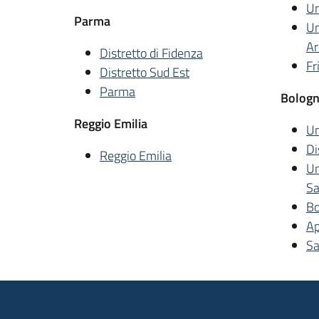
Un
Parma
Un
Ar
Distretto di Fidenza
Fr
Distretto Sud Est
Parma
Bolog
Reggio Emilia
Un
Di
Reggio Emilia
Un
S
Bo
Ap
Sa