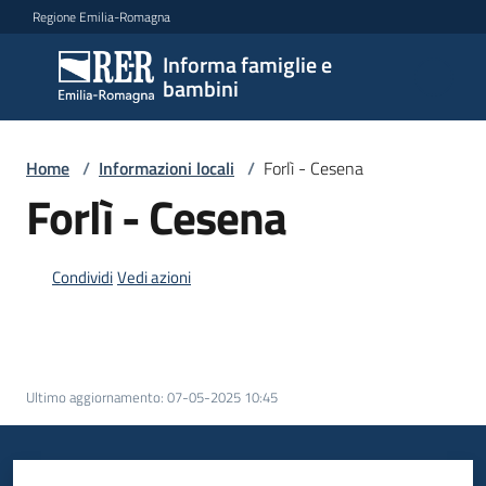
Vai al contenuto
Vai alla navigazione
Vai al footer
Regione Emilia-Romagna
Informa famiglie e
Informa
bambini
famiglie
e
bambini
Home
/
Informazioni locali
/
Forlì - Cesena
Forlì - Cesena
Argomenti
Condividi
Vedi azioni
Servizi
Centri
Ultimo aggiornamento
:
07-05-2025 10:45
per
le
famiglie