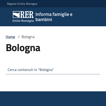
Vai al contenuto
Vai alla navigazione
Vai al footer
Regione Emilia-Romagna
Informa famiglie e
Informa
bambini
famiglie
e
bambini
Home
/
Bologna
Bologna
Argomenti
Servizi
Centri
per
le
famiglie