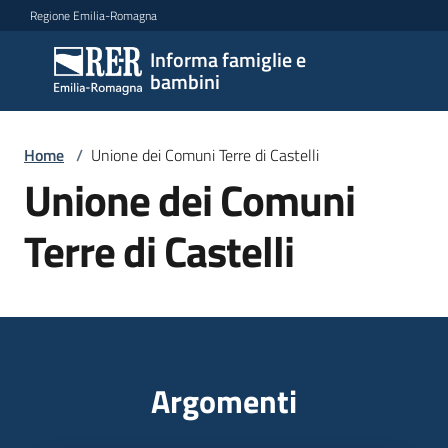
Vai al contenuto
Vai alla navigazione
Vai al footer
Regione Emilia-Romagna
Informa famiglie e
Informa
bambini
famiglie
e
bambini
Home
/
Unione dei Comuni Terre di Castelli
Unione dei Comuni
Argomenti
Terre di Castelli
Servizi
Centri
per
Argomenti
le
famiglie