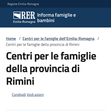
Vai al contenuto
Vai alla navigazione
Vai al footer
Regione Emilia-Romagna
Informa famiglie e
Informa
bambini
famiglie
e
bambini
Home
/
Centri per le famiglie dell'Emilia-Romagna
/
Centri per le famiglie della provincia di Rimini
Centri per le famiglie
Argomenti
della provincia di
Rimini
Servizi
Centri
Condividi
Vedi azioni
per
le
famiglie