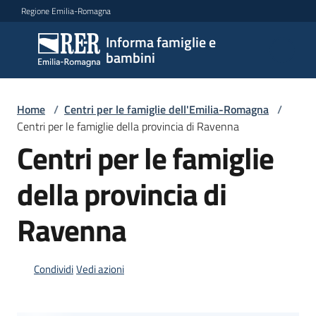
Vai al contenuto
Vai alla navigazione
Vai al footer
Regione Emilia-Romagna
Informa famiglie e
Informa
bambini
famiglie
e
bambini
Home
/
Centri per le famiglie dell'Emilia-Romagna
/
Centri per le famiglie della provincia di Ravenna
Centri per le famiglie
Argomenti
della provincia di
Ravenna
Servizi
Centri
Condividi
Vedi azioni
per
le
famiglie