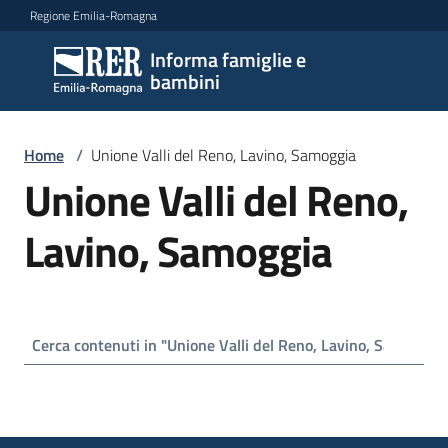
Vai al contenuto
Vai alla navigazione
Vai al footer
Regione Emilia-Romagna
Informa famiglie e
Informa
bambini
famiglie
e
bambini
Home
/
Unione Valli del Reno, Lavino, Samoggia
Unione Valli del Reno,
Argomenti
Lavino, Samoggia
Servizi
Centri
per
le
famiglie