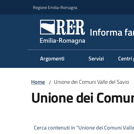
Vai al contenuto
Vai alla navigazione
Vai al footer
Regione Emilia-Romagna
Informa fa
Argomenti
Servizi
Centri 
Home
Unione dei Comuni Valle del Savio
/
Unione dei Comuni