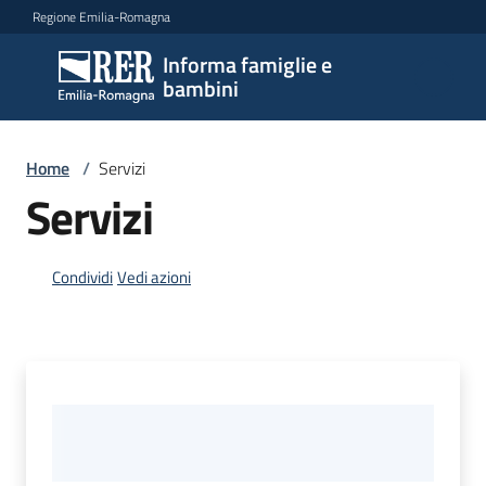
Vai al contenuto
Vai alla navigazione
Vai al footer
Regione Emilia-Romagna
Informa famiglie e
Informa
bambini
famiglie
e
bambini
Home
/
Servizi
Servizi
Argomenti
Condividi
Vedi azioni
Servizi
Menu selezionato
Centri
per
le
famiglie