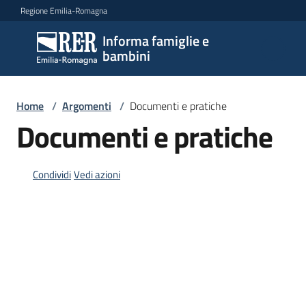
Vai al contenuto
Vai alla navigazione
Vai al footer
Regione Emilia-Romagna
Informa famiglie e
Informa
bambini
famiglie
e
bambini
Home
/
Argomenti
/
Documenti e pratiche
Documenti e pratiche
Argomenti
Condividi
Vedi azioni
Servizi
Centri
per
le
famiglie