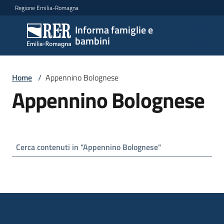
Vai al contenuto
Vai alla navigazione
Vai al footer
Regione Emilia-Romagna
Informa famiglie e
Informa
bambini
famiglie
e
bambini
Home
/
Appennino Bolognese
Appennino Bolognese
Argomenti
Servizi
Centri
per
le
famiglie