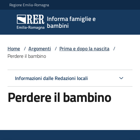
Vai al contenuto
Vai alla navigazione
Vai al footer
Regione Emilia-Romagna
Informa famiglie e
Informa
bambini
famiglie
e
bambini
Home
/
Argomenti
/
Prima e dopo la nascita
/
Perdere il bambino
Argomenti
Informazioni dalle Redazioni locali
Perdere il bambino
Servizi
Centri
per
le
famiglie