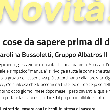
 cose da sapere prima di
Carolina Bussoletti, Gruppo Albatros Il
pimento, gestazione e nascita di... una mamma. Spostato l'ob
nale e simpatico "manuale" si rivolge a tutte le donne che s
to la grazia dell'esperienza più straordinaria della loro vita.
rice, c'è qualcosa che le accomuna tutte, ed è il dolce peso de
 giorno dopo giorno, mese dopo mese... peso davanti al quale
a portare lasciandosi guidare dal proprio infallibile istinto.
llustrati da leggere con i piccoli, in attesa di nascere