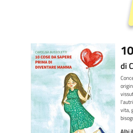
10
di 
Conce
origi
vissu
l'aut
vita,
bisogn
Albi i