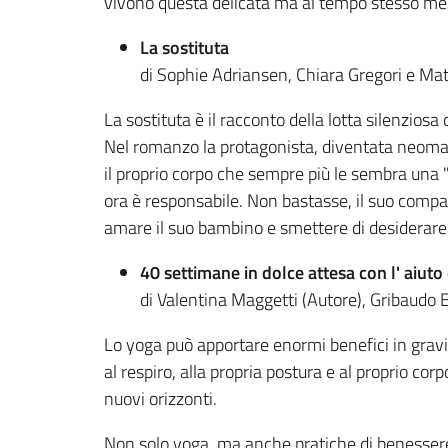
vivono questa delicata ma al tempo stesso mera
La sostituta
di Sophie Adriansen, Chiara Gregori e Math
La sostituta è il racconto della lotta silenziosa
Nel romanzo la protagonista, diventata neomamm
il proprio corpo che sempre più le sembra una 
ora è responsabile. Non bastasse, il suo comp
amare il suo bambino e smettere di desiderare d
40 settimane in dolce attesa con l' aiuto
di Valentina Maggetti (Autore), Gribaudo 
Lo yoga può apportare enormi benefici in grav
al respiro, alla propria postura e al proprio co
nuovi orizzonti.
Non solo yoga, ma anche pratiche di benessere, 