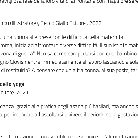
vigliosa fase della loro vita di affrontarla con maggiore sere
ou (Illustratore), Becco Giallo Editore , 2022
 di una donna alle prese con le difficoltà della maternità.
a, inizia ad affrontare diverse difficoltà. Il suo istinto mat
"zona di guerra". Non sa come comportarsi con quel bambino c
agno Clovis rientra immediatamente al lavoro lasciandola so
i restituirlo? A pensare che un'altra donna, al suo posto, far
 dello yoga
Editore, 2021
idanza, grazie alla pratica degli asana più basilari, ma an
rpo, per imparare ad ascoltarsi e vivere il periodo della gestaz
informazioni e consigli utili, per esempio sull'alimentazione 