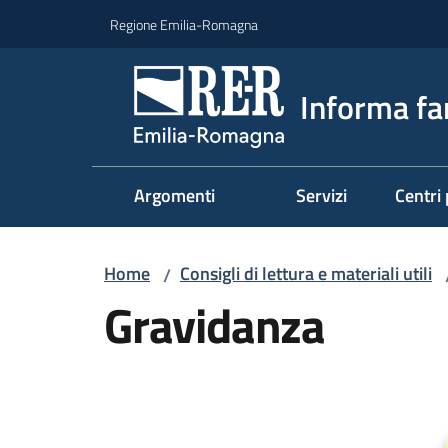
Vai al contenuto
Vai alla navigazione
Vai al footer
Regione Emilia-Romagna
Informa fa
Argomenti
Servizi
Centri 
Home
Consigli di lettura e materiali utili
/
Gravidanza