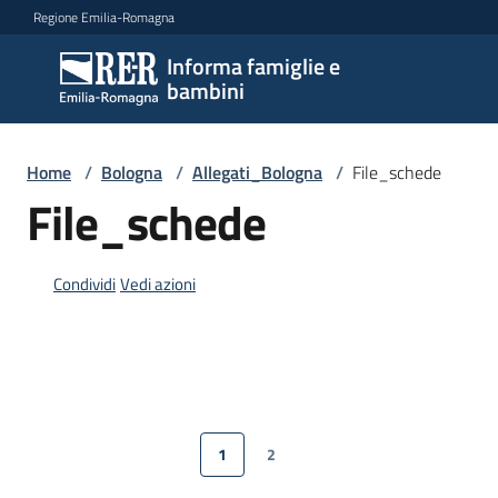
Vai al contenuto
Vai alla navigazione
Vai al footer
Regione Emilia-Romagna
Informa famiglie e
Informa
bambini
famiglie
e
bambini
Home
/
Bologna
/
Allegati_Bologna
/
File_schede
File_schede
Argomenti
Condividi
Vedi azioni
Servizi
Centri
per
1
2
le
Pagina precedente
Pagina
Pagina
Pagina successiva
famiglie